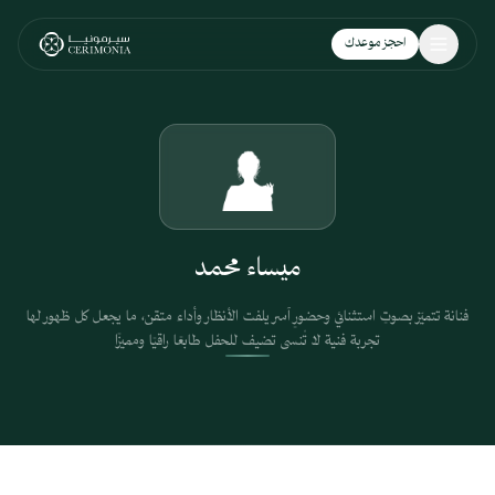
نتقل إلى المحتوى الرئيسي
احجز موعدك
ميساء محمد
فنانة تتميّز بصوتٍ استثنائي وحضورٍ آسر يلفت الأنظار وأداء متقن، ما يجعل كل ظهور لها
تجربة فنية لا تُنسى تضيف للحفل طابعًا راقيًا ومميزًا