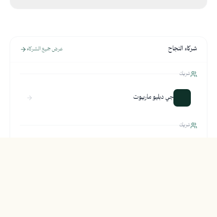
شركاء النجاح
عرض جميع الشركاء
شريك
جي دبليو ماريوت
شريك
سهام مومنتس
شريك
ليڤو