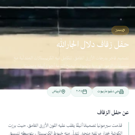
مميز
حفل زفاف دلال الجارالله
تصميم فاخر بدرجات الأزرق الغامق، تتكامل فيه الكريستالات المتدلّية مع
تنسيقات الزهور الوردية والموف، ليمنح القاعة أجواءً أنيقة ومضيئة.
جي دبليو ماريوت
٢٠٢٥
الرياض
عن حفل الزفاف
قدّمت سيرمونيا تصميمًا أنيقًا يغلب عليه اللون الأزرق الغامق، حيث برزت
الكوشة بجدار مرتفع منحني تتدلّى منه خيوط الكريستال، يتوسطه تنسيق