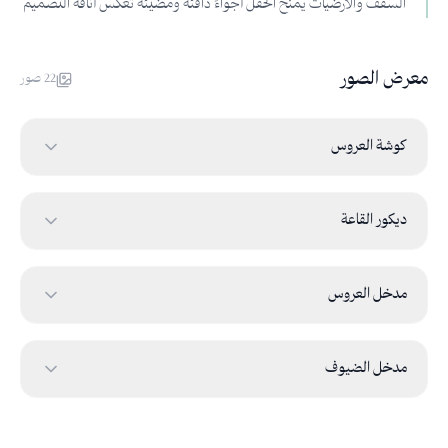
السقف والأرضيات يمنح الحفل أجواءً دافئة ومضيئة تعكس أناقة التصميم
معرض الصور
22
صور
كوشة العروس
ديكور القاعة
مدخل العروس
مدخل الضيوف