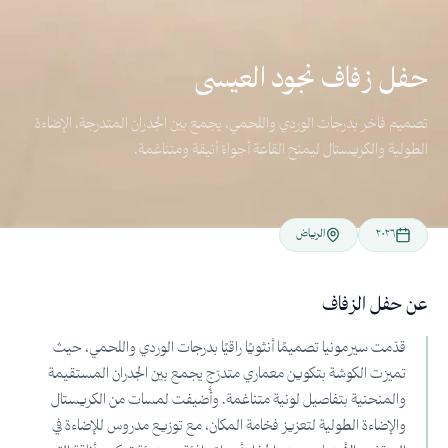
حفل زفاف نجود العيسى
تصميم فاخر بدرجات الوردي واللحمي، يجمع بين الجدران المتدرجة، الإضاءة
الطولية والكريستال ليمنح القاعة أجواءً أنيقة ومتناغمة.
٢٠٢٦
الرياض
عن حفل الزفاف
قدّمت سيرمونيا تصميمًا أنثويًا راقيًا بدرجات الوردي واللحمي، حيث
تميزت الكوشة بتكوين معماري متدرّج يجمع بين الجدران المستقيمة
والمنحنية بتفاصيل لونية متناغمة. وأُضيفت لمسات من الكريستال
والإضاءة الطولية لتعزيز فخامة المكان، مع توزيع مدروس للإضاءة في