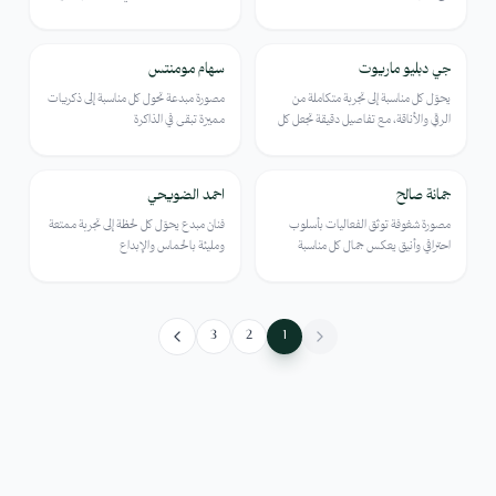
بالخدمة المتميزة لتصبح كل لحظة ذكرى لا
تُنسى
جي دبليو ماريوت
سهام مومنتس
مميز
مميز
يحوّل كل مناسبة إلى تجربة متكاملة من
مصورة مبدعة تحول كل مناسبة إلى ذكريات
الرقي والأناقة، مع تفاصيل دقيقة تجعل كل
مميزة تبقى في الذاكرة
لحظة فريدة ومميزة
جمانة صالح
احمد الضويحي
مصورة شغوفة توثق الفعاليات بأسلوب
فنان مبدع يحوّل كل لحظة إلى تجربة ممتعة
احترافي وأنيق يعكس جمال كل مناسبة
ومليئة بالحماس والإبداع
3
2
1