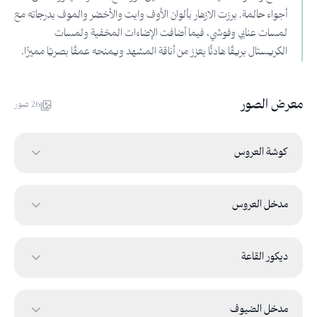
أجواء حالمة. برزت الازهار بألوان الأوف وايت والأخضر والموف بدرجاته مع
لمسات عنابي وفوشي، فيما أضافت الإضاءات المخفية ولمسات
الكريستال بريقًا هادئًا يعزز من أناقة المشهد ويمنحه عمقًا بصريًا مميزًا.
معرض الصور
26
صور
كوشة العروس
مدخل العروس
ديكور القاعة
مدخل الضيوف