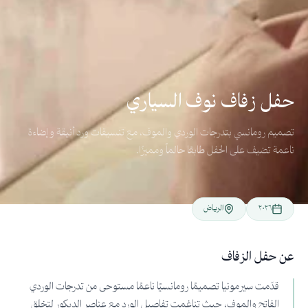
حفل زفاف نوف السياري
تصميم رومانسي بتدرجات الوردي والموف، مع تنسيقات ورد أنيقة وإضاءة
ناعمة تضيف على الحفل طابعًا حالماً ومميزًا.
٢٠٢٦
الرياض
عن حفل الزفاف
قدّمت سيرمونيا تصميمًا رومانسيًا ناعمًا مستوحى من تدرجات الوردي
الفاتح والموف، حيث تناغمت تفاصيل الورد مع عناصر الديكور لتخلق