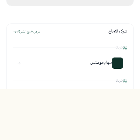
شركاء النجاح
عرض جميع الشركاء
شريك
سهام مومنتس
شريك
كادي عبدالمجيد
شريك
سوار